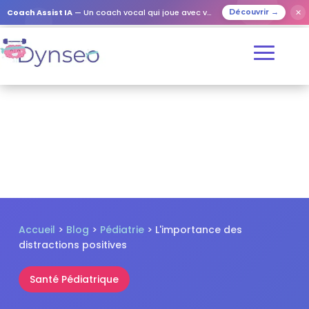
✕
Coach Assist IA
— Un coach vocal qui joue avec vos proches
Découvrir →
Accueil
>
Blog
>
Pédiatrie
> L'importance des
distractions positives
Santé Pédiatrique