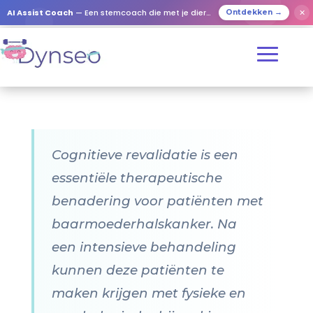
AI Assist Coach
— Een stemcoach die met je dierbaren speelt
✕
Ontdekken →
Cognitieve revalidatie is een
essentiële therapeutische
benadering voor patiënten met
baarmoederhalskanker. Na
een intensieve behandeling
kunnen deze patiënten te
maken krijgen met fysieke en