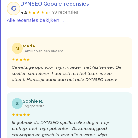
DYNSEO Google-recensies
G
4,9
★
★
★
★
★
· 49 recensies
Alle recensies bekijken →
Marie L.
M
Familie van een oudere
★
★
★
★
★
Geweldige app voor mijn moeder met Alzheimer. De
spellen stimuleren haar echt en het team is zeer
attent. Hartelijk dank aan het hele DYNSEO-team!
Sophie R.
S
Logopediste
★
★
★
★
★
Ik gebruik de DYNSEO-spellen elke dag in mijn
praktijk met mijn patiënten. Gevarieerd, goed
ontworpen en geschikt voor alle niveaus. Mijn