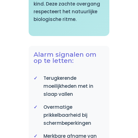
kind. Deze zachte overgang
respecteert het natuurlijke
biologische ritme.
Alarm signalen om
op te letten:
Terugkerende
moeilijkheden met in
slaap vallen
Overmatige
prikkelbaarheid bij
schermbeperkingen
Merkbare afname van