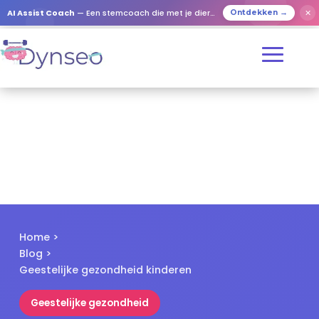
✕
AI Assist Coach
— Een stemcoach die met je dierbaren speelt
Ontdekken →
Home
>
Blog
>
Geestelijke gezondheid kinderen
Geestelijke gezondheid