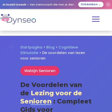
✕
AI Assist Coach
— Een stemcoach die met je dierbaren speelt
Ontdekken →
Startpagina
>
Blog
>
Cognitieve
Stimulatie
> De voordelen van lezen
voor senioren
Welzijn Senioren
De Voordelen van
de
Lezing voor de
Senioren
: Compleet
Gids voor