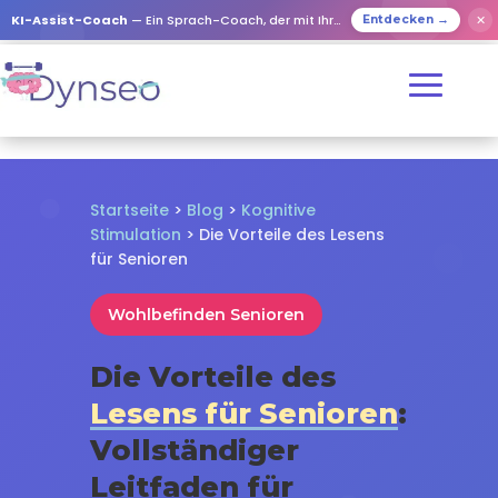
✕
KI-Assist-Coach
— Ein Sprach-Coach, der mit Ihren Lieben spielt
Entdecken →
Startseite
>
Blog
>
Kognitive
Stimulation
> Die Vorteile des Lesens
für Senioren
Wohlbefinden Senioren
Die Vorteile des
Lesens für Senioren
:
Vollständiger
Leitfaden für