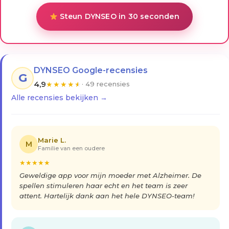
Steun DYNSEO in 30 seconden
DYNSEO Google-recensies
G
4,9
★
★
★
★
★
· 49 recensies
Alle recensies bekijken →
Marie L.
M
Familie van een oudere
★
★
★
★
★
Geweldige app voor mijn moeder met Alzheimer. De
spellen stimuleren haar echt en het team is zeer
attent. Hartelijk dank aan het hele DYNSEO-team!