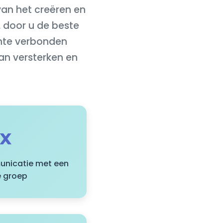
van het creëren en
, door u de beste
chte verbonden
n versterken en
2x
unicatie met een
e groep