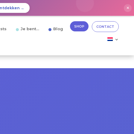
✕
ntdekken →
SHOP
CONTACT
sts
Je bent…
Blog