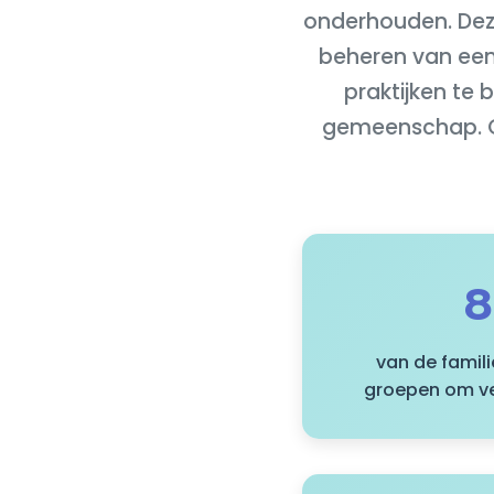
onderhouden. Deze
beheren van een 
praktijken te
gemeenschap. O
van de famili
groepen om ve