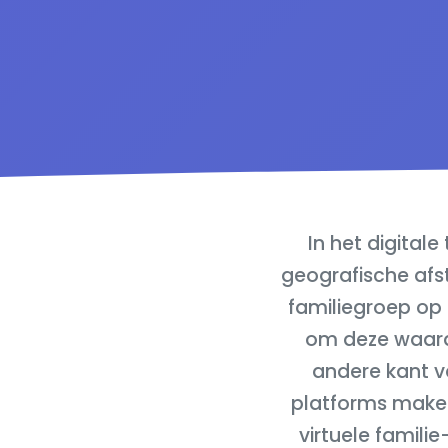
In het digital
geografische afst
familiegroep op 
om deze waard
andere kant v
platforms maken
virtuele famil