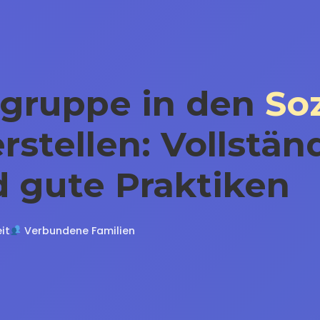
ngruppe in den
So
rstellen: Vollstän
d gute Praktiken
it
Verbundene Familien