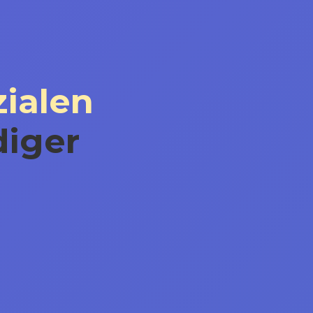
zialen
diger