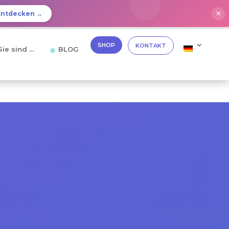
✕
Entdecken →
SHOP
KONTAKT
Sie sind …
BLOG