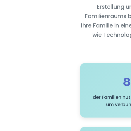
Erstellung 
Familienraums b
Ihre Familie in e
wie Technolo
der Familien nu
um verbun