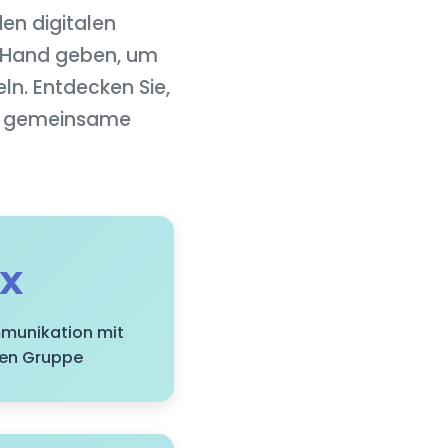
en digitalen
e Hand geben, um
ln. Entdecken Sie,
ue gemeinsame
2x
mmunikation mit
ten Gruppe