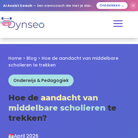
✕
AI Assist Coach
— Een stemcoach die met je dierbaren speelt
Ontdekken →
Home
>
Blog
> Hoe de aandacht van middelbare
scholieren te trekken
Onderwijs & Pedagogiek
Hoe de
aandacht van
middelbare scholieren
te
trekken?
April 2026