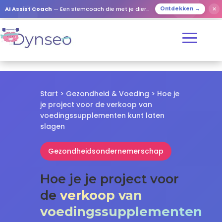
✕
AI Assist Coach
— Een stemcoach die met je dierbaren speelt
Ontdekken →
Start
>
Gezondheid & Voeding
> Hoe je
je project voor de verkoop van
voedingssupplementen kunt laten
slagen
Gezondheidsondernemerschap
Hoe je je project voor
de
verkoop van
voedingssupplementen