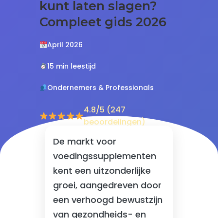
kunt laten slagen?
Compleet gids 2026
April 2026
15 min leestijd
Ondernemers & Professionals
4.8/5 (247
beoordelingen)
De markt voor
voedingssupplementen
kent een uitzonderlijke
groei, aangedreven door
een verhoogd bewustzijn
van gezondheids- en