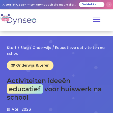
✕
AI Assist Coach
— Een stemcoach die met je dierbaren speelt
Ontdekken →
Start
/
Blog
/
Onderwijs
/ Educatieve activiteiten na
school
🎓 Onderwijs & Leren
Activiteiten ideeën
educatief
voor huiswerk na
school
📅 April 2026