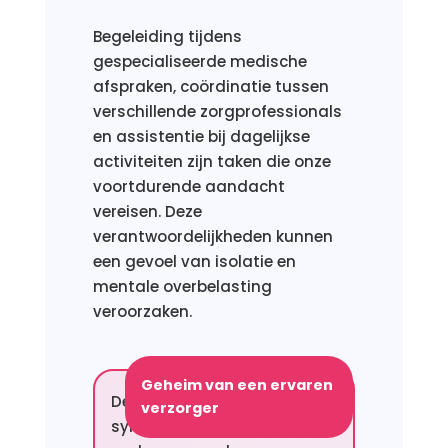
Begeleiding tijdens
gespecialiseerde medische
afspraken, coördinatie tussen
verschillende zorgprofessionals
en assistentie bij dagelijkse
activiteiten zijn taken die onze
voortdurende aandacht
vereisen. Deze
verantwoordelijkheden kunnen
een gevoel van isolatie en
mentale overbelasting
veroorzaken.
Geheim van een ervaren
De fluctuaties van de
verzorger
symptomen van de ziekte