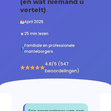
(en wat niemand u
vertelt)
April 2026
25 min lezen
Familiale en professionele
mantelzorgers
4.8/5 (547
beoordelingen)