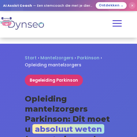
✕
AI Assist Coach
— Een stemcoach die met je dierbaren speelt
Ontdekken →
Start
›
Mantelzorgers
›
Parkinson
›
Opleiding mantelzorgers
Begeleiding Parkinson
Opleiding
mantelzorgers
Parkinson: Dit moet
u
absoluut weten