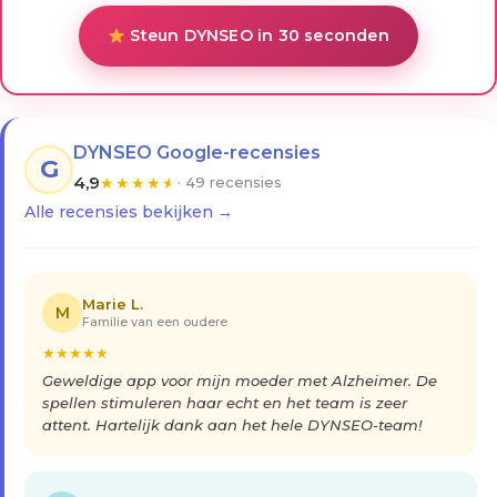
Steun DYNSEO in 30 seconden
DYNSEO Google-recensies
G
4,9
★
★
★
★
★
· 49 recensies
Alle recensies bekijken →
Marie L.
M
Familie van een oudere
★
★
★
★
★
Geweldige app voor mijn moeder met Alzheimer. De
spellen stimuleren haar echt en het team is zeer
attent. Hartelijk dank aan het hele DYNSEO-team!