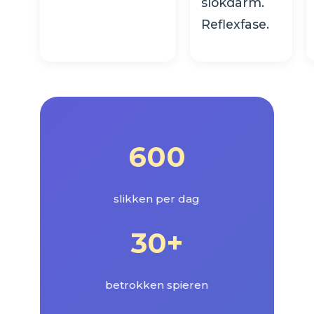
slokdarm.
Reflexfase.
600
slikken per dag
30+
betrokken spieren