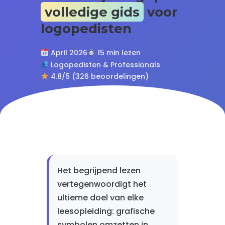
volledige gids
voor
logopedisten
April 2026
15 min lezen
Logopedisten & Professionals
4.8/5 (326 beoordelingen)
Het begrijpend lezen
vertegenwoordigt het
ultieme doel van elke
leesopleiding: grafische
symbolen omzetten in