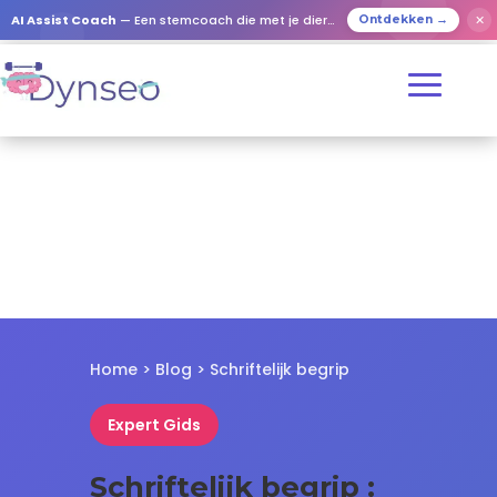
✕
AI Assist Coach
— Een stemcoach die met je dierbaren speelt
Ontdekken →
Home
>
Blog
> Schriftelijk begrip
Expert Gids
Schriftelijk begrip :