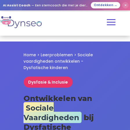
✕
AI Assist Coach
— Een stemcoach die met je dierbaren speelt
Ontdekken →
Home
>
Leerproblemen
> Sociale
vaardigheden ontwikkelen -
Dysfatische kinderen
Dysfasie & Inclusie
Ontwikkelen van
Sociale
Vaardigheden
bij
Dysfatische