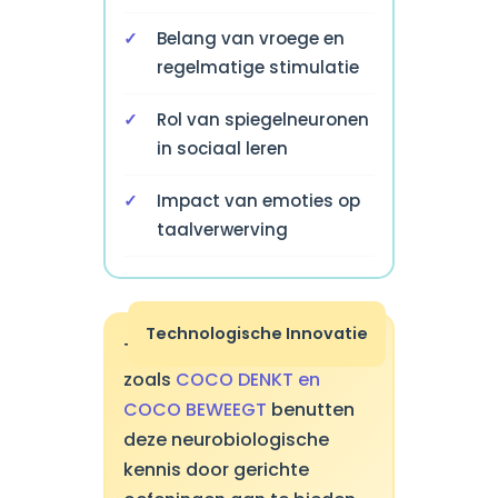
Belang van vroege en
regelmatige stimulatie
Rol van spiegelneuronen
in sociaal leren
Impact van emoties op
taalverwerving
Technologische Innovatie
Therapeutische applicaties
zoals
COCO DENKT en
COCO BEWEEGT
benutten
deze neurobiologische
kennis door gerichte