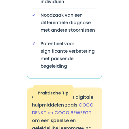
individuen
Noodzaak van een
differentiële diagnose
met andere stoornissen
Potentieel voor
significante verbetering
met passende
begeleiding
Praktische Tip
Gebruik geschikte digitale
hulpmiddelen zoals
COCO
DENKT en COCO BEWEEGT
om een speelse en
geleidelijke leeromgeving