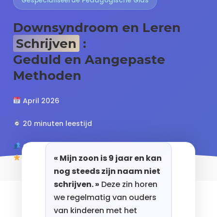
Gespecialiseerde Pedagogische Gids
Downsyndroom en Leren
Schrijven
:
Geduld en Aangepaste
Methoden
April 2026
20 minuten leestijd
Ouders, opvoeders, therapeuten
« Mijn zoon is 9 jaar en kan
4.8/5 (127 beoordelingen)
nog steeds zijn naam niet
schrijven. »
Deze zin horen
we regelmatig van ouders
van kinderen met het