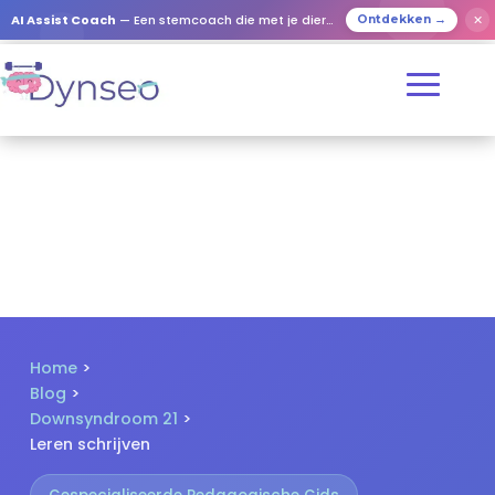
✕
AI Assist Coach
— Een stemcoach die met je dierbaren speelt
Ontdekken →
Home
>
Blog
>
Downsyndroom 21
>
Leren schrijven