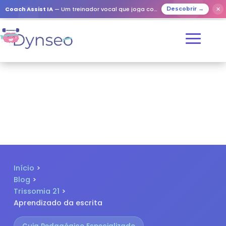
✕
Coach Assist IA
— Um treinador vocal que joga com os seus entes queridos
Descobrir →
Início
>
Blog
>
Trissomia 21
>
Aprendizado da escrita