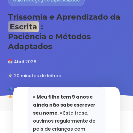
Guia Pedagógico Especializado
Trissomia e Aprendizado da
Escrita
:
Paciência e Métodos
Adaptados
Abril 2026
20 minutos de leitura
Pais, educadores, terapeutas
« Meu filho tem 9 anos e
4.8/5 (127 avaliações)
ainda não sabe escrever
seu nome. »
Esta frase,
ouvimos regularmente de
pais de crianças com