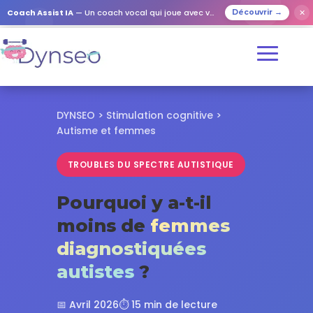
✕
Coach Assist IA
— Un coach vocal qui joue avec vos proches
Découvrir →
DYNSEO
>
Stimulation cognitive
>
Autisme et femmes
TROUBLES DU SPECTRE AUTISTIQUE
Pourquoi y a-t-il
moins de
femmes
diagnostiquées
autistes
?
📅 Avril 2026
⏱️ 15 min de lecture