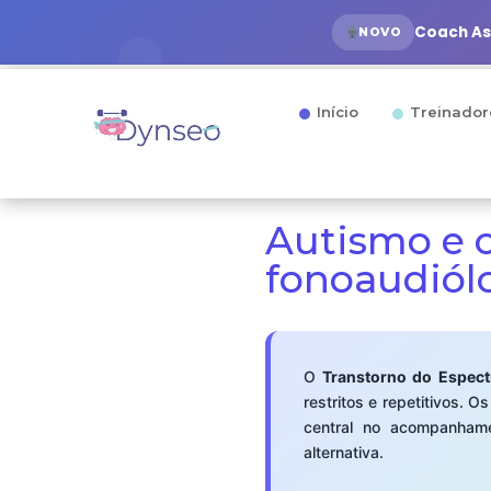
Coach Ass
NOVO
Início
Treinador
Autismo e 
fonoaudiól
O
Transtorno do Espect
restritos e repetitivos.
central no acompanhame
alternativa.