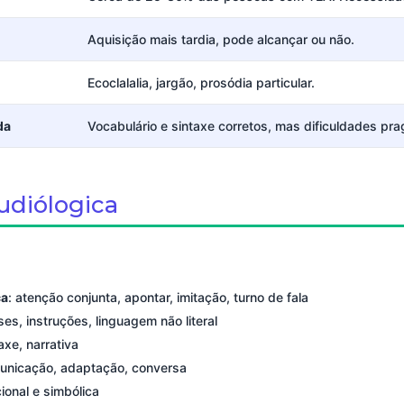
Aquisição mais tardia, pode alcançar ou não.
Ecoclalalia, jargão, prosódia particular.
da
Vocabulário e sintaxe corretos, mas dificuldades pr
udiólogica
ca
: atenção conjunta, apontar, imitação, turno de fala
ases, instruções, linguagem não literal
axe, narrativa
municação, adaptação, conversa
cional e simbólica