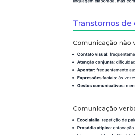
linguagem elaborada, mas com 
Transtornos de
Comunicação não v
Contato visual
: frequenteme
Atenção conjunta
: dificuld
Apontar
: frequentemente au
Expressões faciais
: às veze
Gestos comunicativos
: men
Comunicação verb
Ecoclalalia
: repetição de pal
Prosódia atípica
: entonação