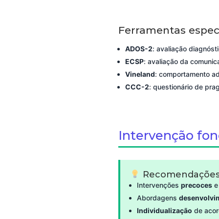
Ferramentas especí
ADOS-2
: avaliação diagnóst
ECSP
: avaliação da comunic
Vineland
: comportamento ad
CCC-2
: questionário de pra
Intervenção fo
Recomendações 
Intervenções
precoces
Abordagens
desenvolvi
Individualização
de acord