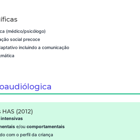
ficas
ica (médico/psicólogo)
ação social precoce
aptativo incluindo a comunicação
gmática
noaudiólogica
HAS (2012)
e
intensivas
mentais
e/ou
comportamentais
o com o perfil da criança