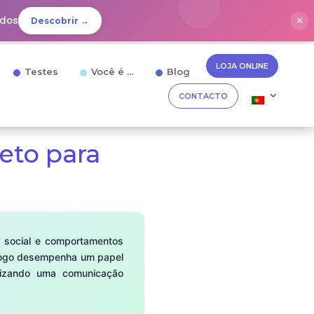
idos
✕
Descobrir →
LOJA ONLINE
Testes
Você é …
Blog
CONTACTO
eto para
o social e comportamentos
iólogo desempenha um papel
ilizando uma comunicação