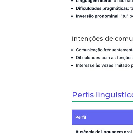
Linguagem literal
: dificulda
Dificuldades pragmáticas
: 
Inversão pronominal
: "tu" 
Intenções de comu
Comunicação frequentement
Dificuldades com as funçõe
Interesse às vezes limitado 
Perfis linguísti
Perfil
Ausência de linguagem oral