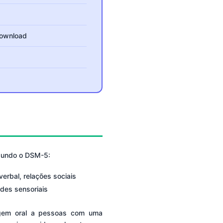
download
egundo o DSM-5:
erbal, relações sociais
dades sensoriais
agem oral a pessoas com uma