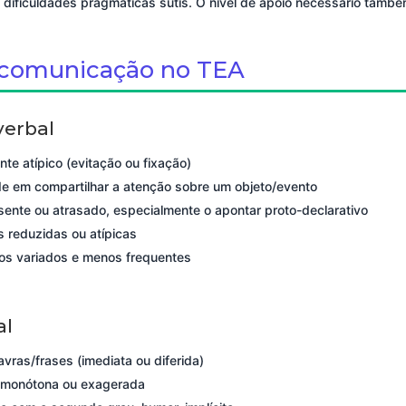
dificuldades pragmáticas sutis. O nível de apoio necessário també
 comunicação no TEA
erbal
nte atípico (evitação ou fixação)
ade em compartilhar a atenção sobre um objeto/evento
sente ou atrasado, especialmente o apontar proto-declarativo
s reduzidas ou atípicas
os variados e menos frequentes
al
avras/frases (imediata ou diferida)
 monótona ou exagerada