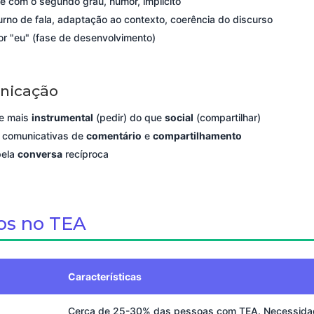
de com o segundo grau, humor, implícito
turno de fala, adaptação ao contexto, coerência do discurso
por "eu" (fase de desenvolvimento)
nicação
e mais
instrumental
(pedir) do que
social
(compartilhar)
s comunicativas de
comentário
e
compartilhamento
pela
conversa
recíproca
cos no TEA
Características
Cerca de 25-30% das pessoas com TEA. Necessida