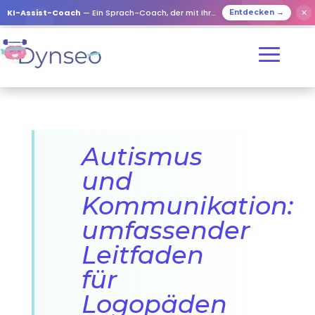
KI-Assist-Coach
— Ein Sprach-Coach, der mit Ihren Lieben spielt
✕
Entdecken →
Autismus
und
Kommunikation:
umfassender
Leitfaden
für
Logopäden