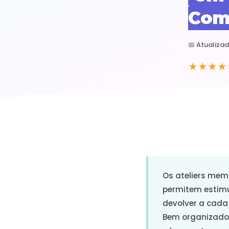
Com
📅 Atualiza
★★★★
Os ateliers mem
permitem estimu
devolver a cada
Bem organizados