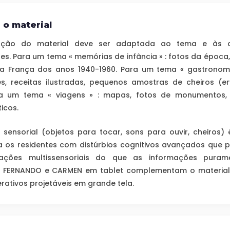
 o material
ação do material deve ser adaptada ao tema e às 
tes. Para um tema « memórias de infância » : fotos da época,
a França dos anos 1940-1960. Para um tema « gastronomi
es, receitas ilustradas, pequenos amostras de cheiros (e
ra um tema « viagens » : mapas, fotos de monumentos, 
icos.
 sensorial (objetos para tocar, sons para ouvir, cheiros) 
a os residentes com distúrbios cognitivos avançados que
ações multissensoriais do que as informações purame
os FERNANDO e CARMEN em tablet complementam o material 
terativos projetáveis em grande tela.