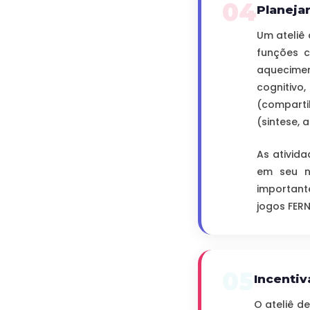
04
Planejar
Um ateliê 
funções c
aqueciment
cognitivo
(comparti
(sintese, 
As ativid
em seu ní
important
jogos FER
05
Incentiv
O ateliê d