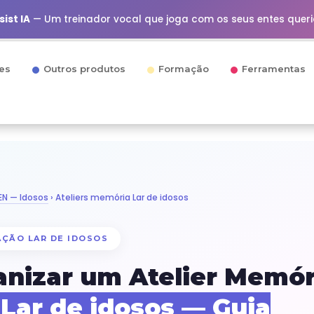
ist IA
— Um treinador vocal que joga com os seus entes quer
es
Outros produtos
Formação
Ferramentas
N — Idosos
› Ateliers memória Lar de idosos
AÇÃO LAR DE IDOSOS
anizar um Atelier Memór
Lar de idosos — Guia