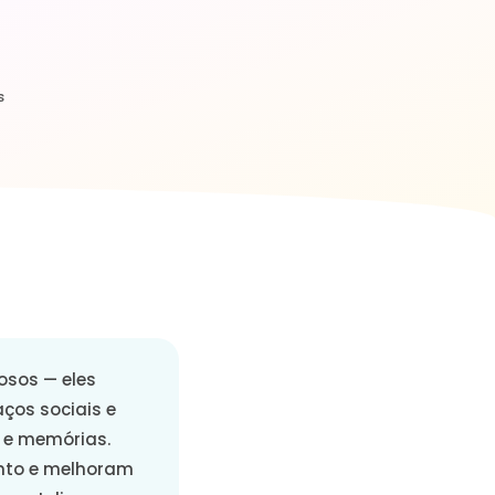
s
osos — eles
ços sociais e
 e memórias.
ento e melhoram