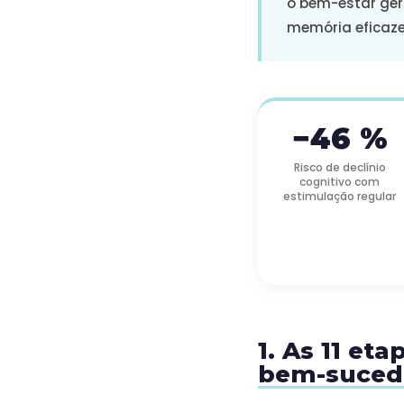
o bem-estar ger
memória eficaze
−46 %
Risco de declínio
cognitivo com
estimulação regular
1. As 11 et
bem-suced