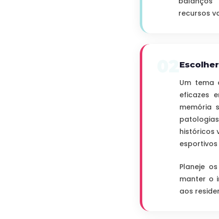
balanços 
recursos va
02
Escolher
Um tema d
eficazes 
memória s
patologia
históricos
esportivos
Planeje o
manter o 
aos reside