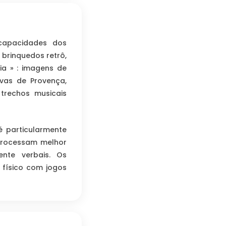
capacidades dos
 brinquedos retrô,
a » : imagens de
rvas de Provença,
trechos musicais
é particularmente
 processam melhor
nte verbais. Os
físico com jogos