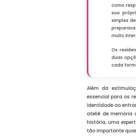
como respo
sua própri
simples de
preparava 
muito inter
Os residen
duas opçõe
cada form
Além da estimulaç
essencial para os r
identidade ao entrar
ateliê de memória
história, uma exper
tão importante quan