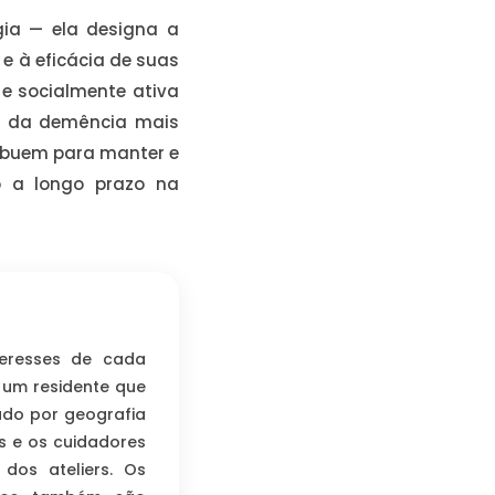
gia — ela designa a
e à eficácia de suas
e socialmente ativa
s da demência mais
ribuem para manter e
o a longo prazo na
teresses de cada
 um residente que
ado por geografia
s e os cuidadores
dos ateliers. Os