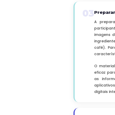
03
Preparar
A prepar
participan
imagens d
ingredient
café). Pa
característ
O material
eficaz par
as inform
aplicativ
digitais in