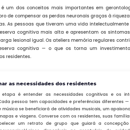
a é um dos conceitos mais importantes em gerontolo
ro de compensar as perdas neuronais graças à riqueza 
as. As pessoas que tiveram uma vida intelectualmente 
eserva cognitiva mais alta e apresentam os sintoma
rga lesional igual. Os ateliers memória regulares cont
reserva cognitiva — o que os torna um investiment
os residentes.
ar as necessidades dos residentes
a etapa é entender as necessidades cognitivas e os in
 Cada pessoa tem capacidades e preferências diferentes —
 música se beneficiará de atividades musicais, um apaixon
mapas e viagens. Converse com os residentes, suas família
belecer um retrato de grupo que guiará a concepção 