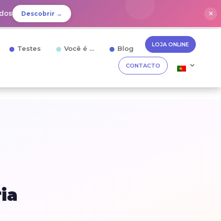
idos
✕
Descobrir →
LOJA ONLINE
Testes
Você é …
Blog
CONTACTO
ia