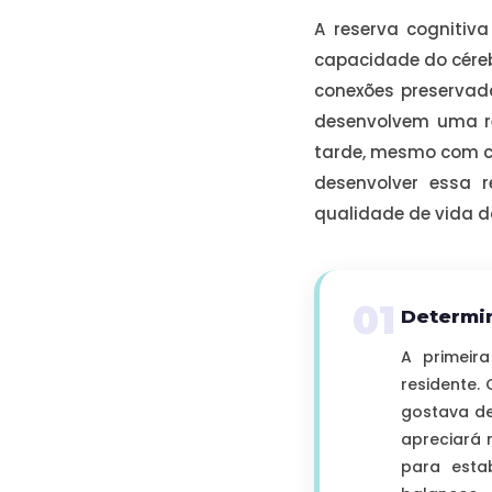
A reserva cognitiv
capacidade do céreb
conexões preservad
desenvolvem uma r
tarde, mesmo com ca
desenvolver essa 
qualidade de vida d
01
Determin
A primeir
residente.
gostava de
apreciará 
para esta