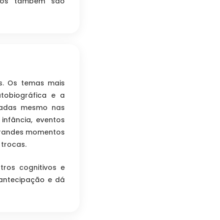
ados também são
s. Os temas mais
tobiográfica e a
vadas mesmo nas
nfância, eventos
 grandes momentos
 trocas.
tros cognitivos e
 antecipação e dá