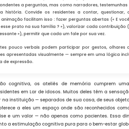
ndentes a perguntas, mas como narradores, testemunhas e
a história. Convide os residentes a contar, questionar, 
 animação facilitam isso : fazer perguntas abertas (« E vo
esse prato na sua família ? »), valorizar cada contribuição (
essante »), permitir que cada um fale por sua vez.
tes pouco verbais podem participar por gestos, olhares 
s apresentadas visualmente — sempre em uma lógica inclu
a de expressão.
ão cognitiva, os ateliês de memória cumprem uma 
esidentes em Lar de idosos. Muitos deles têm a sensaçã
 na instituição — separados de sua casa, de seus objeto
 oferece a eles um espaço onde são reconhecidos co
tise e um valor — não apenas como pacientes. Essa di
to a estimulação cognitiva pura para o bem-estar globa