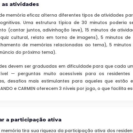
 as atividades
de memória eficaz alterna diferentes tipos de atividades par
ognitivas. Uma estrutura típica de 30 minutos poderia s
o (cantar juntos, adivinhação leve), 15 minutos de ativida
, quiz cultural, relato em torno de imagens), 5 minutos de
lhamento de memórias relacionadas ao tema), 5 minutos
anúncio do próximo tema).
ades devem ser graduadas em dificuldade para que cada um
vel — perguntas muito acessíveis para os residentes 
es, desafios mais estimulantes para aqueles que estão 
NANDO e CARMEN oferecem 3 níveis por jogo, o que facilita e
ar a participação ativa
e memória tira sua riqueza da participação ativa dos resid