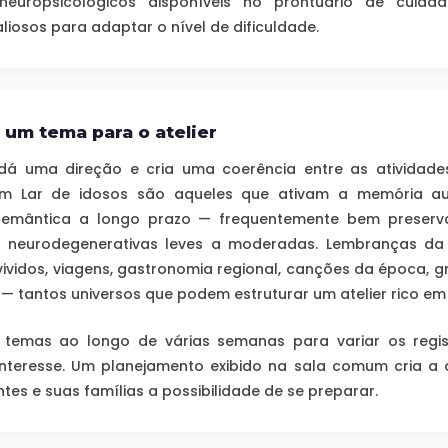
neuropsicológicos disponíveis no prontuário de cuid
liosos para adaptar o nível de dificuldade.
 um tema para o atelier
á uma direção e cria uma coerência entre as atividade
em Lar de idosos são aqueles que ativam a memória au
emântica a longo prazo — frequentemente bem preser
s neurodegenerativas leves a moderadas. Lembranças da i
 vividos, viagens, gastronomia regional, canções da época,
 — tantos universos que podem estruturar um atelier rico em
s temas ao longo de várias semanas para variar os regis
interesse. Um planejamento exibido na sala comum cria a
ntes e suas famílias a possibilidade de se preparar.