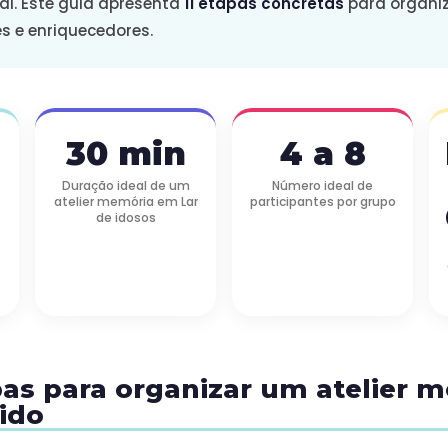
al. Este guia apresenta
11 etapas concretas
para organiz
s e enriquecedores.
30 min
4 a 8
Duração ideal de um
Número ideal de
atelier memória em Lar
participantes por grupo
de idosos
apas para organizar um atelier 
ido