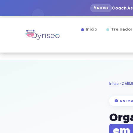
Coach Ass
🎙️ NOVO
Início
Treinador
Início
›
CARME
🏥 ANIM
Org
em 