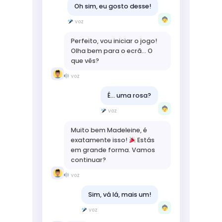
Oh sim, eu gosto desse!
voz
Perfeito, vou iniciar o jogo!
Olha bem para o ecrã... O
que vês?
voz
É... uma rosa?
voz
Muito bem Madeleine, é
exatamente isso!
Estás
em grande forma. Vamos
continuar?
voz
Sim, vá lá, mais um!
voz