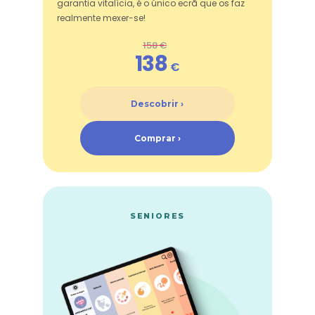
garantia vitalícia, é o único ecrã que os faz
realmente mexer-se!
158 €
138
€
Descobrir ›
Comprar ›
SENIORES