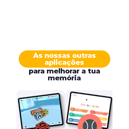
As nossas outras
aplicações
para melhorar a tua
memória
O 