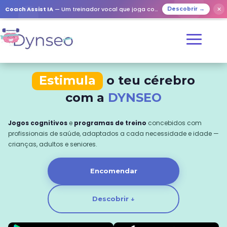
Coach Assist IA
— Um treinador vocal que joga com os seus entes queridos
✕
Descobrir →
Estimula
o teu cérebro
com a
DYNSEO
Jogos cognitivos
e
programas de treino
concebidos com
profissionais de saúde, adaptados a cada necessidade e idade —
crianças, adultos e seniores.
Encomendar
Descobrir ↓