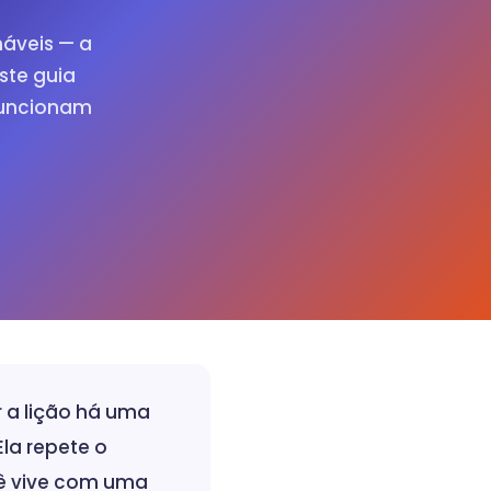
náveis — a
ste guia
funcionam
r a lição há uma
la repete o
ê vive com uma