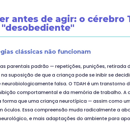
r antes de agir: o cérebro
 "desobediente"
égias clássicas não funcionam
as parentais padrão — repetições, punições, retirada de
na suposição de que a criança pode se inibir se decidi
 neurobiologicamente falsa. O TDAH é um transtorno d
inibição comportamental e da memória de trabalho. A 
 forma que uma criança neurotípica — assim como u
em óculos. Essa compreensão muda radicalmente a ab
neurológico, e mais adaptações do ambiente para apoia