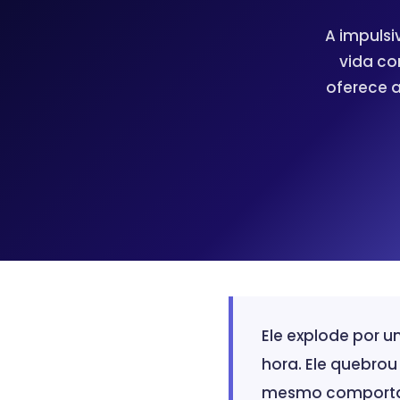
A impulsi
vida co
oferece 
Ele explode por u
hora. Ele quebrou
mesmo comportam