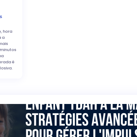
s
o, hora
a a
mais
2 minutos
na
erada é
osiva.