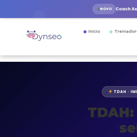
Coach Ass
NOVO
Início
Treinador
TDAH · IM
TDAH: 
se