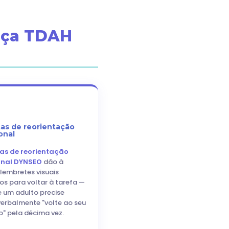
ança TDAH
tas de reorientação
onal
as de reorientação
onal DYNSEO
dão à
 lembretes visuais
os para voltar à tarefa —
 um adulto precise
 verbalmente "volte ao seu
o" pela décima vez.