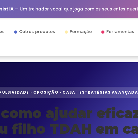
ist IA
— Um treinador vocal que joga com os seus entes quer
es
Outros produtos
Formação
Ferramentas
PULSIVIDADE · OPOSIÇÃO · CASA · ESTRATÉGIAS AVANÇADA
como ajudar efic
u filho TDAH em c