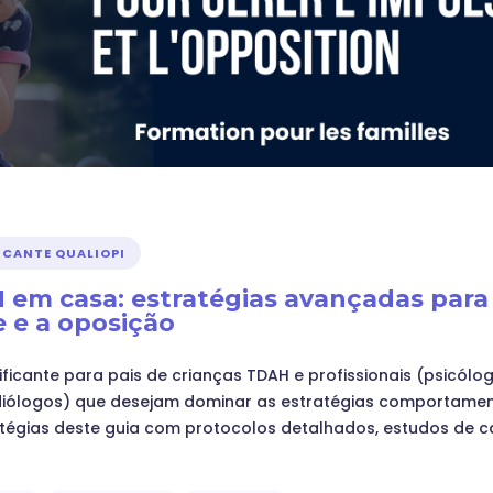
CANTE QUALIOPI
 em casa: estratégias avançadas para 
 e a oposição
ficante para pais de crianças TDAH e profissionais (psicólo
diólogos) que desejam dominar as estratégias comportamen
tégias deste guia com protocolos detalhados, estudos de c