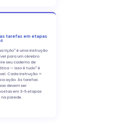
r as tarefas em etapas
as
ua lição" é uma instrução
ível para um cérebro
Tire seu caderno de
ica — isso é tudo" é
vel. Cada instrução =
ca ação. As tarefas
as devem ser
ostas em 3-5 etapas
s na parede.