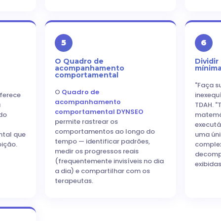
5
6
O Quadro de
Dividi
acompanhamento
mínim
comportamental
"Faça s
O
Quadro de
ferece
inexequ
acompanhamento
a
TDAH. "
comportamental DYNSEO
do
matemát
permite rastrear os
executá
comportamentos ao longo do
tal que
uma úni
tempo — identificar padrões,
bição.
complex
medir os progressos reais
decomp
(frequentemente invisíveis no dia
exibida
a dia) e compartilhar com os
terapeutas.