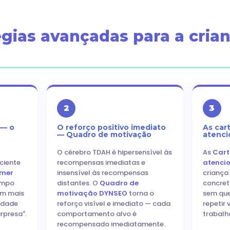
égias avançadas para a cri
2
3
 — o
O reforço positivo imediato
As car
— Quadro de motivação
atenci
O cérebro TDAH é hipersensível às
As
Cart
ciente
recompensas imediatas e
atenci
imer
insensível às recompensas
criança
empo
distantes. O
Quadro de
concret
em mais
motivação DYNSEO
torna o
sem que
vidade
reforço visível e imediato — cada
repetir
rpresa".
comportamento alvo é
trabalh
recompensado imediatamente.