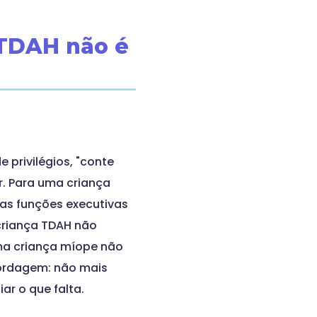
 TDAH não é
 privilégios, "conte
r. Para uma criança
as funções executivas
criança TDAH não
ma criança míope não
ordagem: não mais
r o que falta.