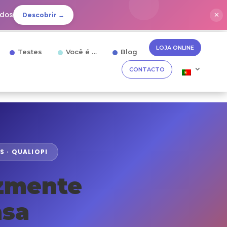
idos
✕
Descobrir →
LOJA ONLINE
Testes
Você é …
Blog
CONTACTO
S · QUALIOPI
azmente
asa