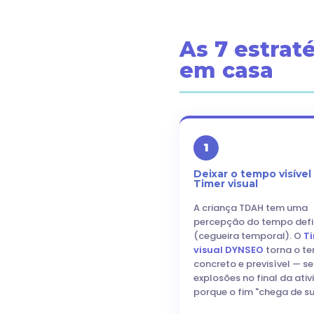
As 7 estrat
em casa
1
Deixar o tempo visível
Timer visual
A criança TDAH tem uma
percepção do tempo defi
(cegueira temporal). O
T
visual DYNSEO
torna o t
concreto e previsível — s
explosões no final da ati
porque o fim "chega de su