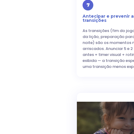
7
Antecipar e prevenir a
transições
As transições (fim do jog
da lição, preparação par
noite) são os momentos 
arriscados. Anunciar 5 e 
antes + timer visual + roti
exibida — a transição esp
uma transição menos expl