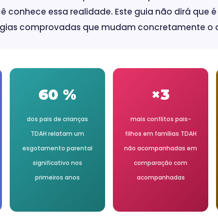
ê conhece essa realidade. Este guia não dirá que é 
égias comprovadas que mudam concretamente o di
60 %
×3
dos pais de crianças
mais conflitos pais-
TDAH relatam um
filhos em famílias TDAH
esgotamento parental
não acompanhadas em
significativo nos
comparação com
primeiros anos
acompanhadas