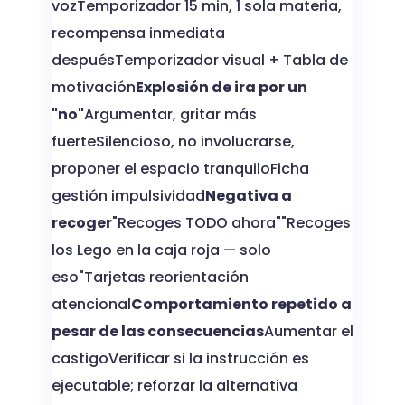
vozTemporizador 15 min, 1 sola materia,
recompensa inmediata
despuésTemporizador visual + Tabla de
motivación
Explosión de ira por un
"no"
Argumentar, gritar más
fuerteSilencioso, no involucrarse,
proponer el espacio tranquiloFicha
gestión impulsividad
Negativa a
recoger
"Recoges TODO ahora""Recoges
los Lego en la caja roja — solo
eso"Tarjetas reorientación
atencional
Comportamiento repetido a
pesar de las consecuencias
Aumentar el
castigoVerificar si la instrucción es
ejecutable; reforzar la alternativa