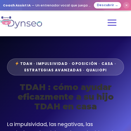
Coach Assist IA
— Un entrenador vocal que juega con tus seres queridos
✕
Descubrir →
TDAH · IMPULSIVIDAD · OPOSICIÓN · CASA ·
ESTRATEGIAS AVANZADAS · QUALIOPI
TDAH : cómo ayudar
eficazmente a su hijo
TDAH en casa
La impulsividad, las negativas, las