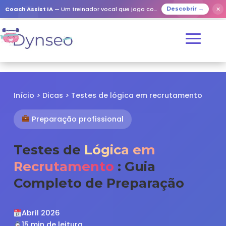
✕
Coach Assist IA
— Um treinador vocal que joga com os seus entes queridos
Descobrir →
Início
>
Dicas
> Testes de lógica em recrutamento
Preparação profissional
Testes de
Lógica em
Recrutamento
: Guia
Completo de Preparação
Abril 2026
15 min de leitura