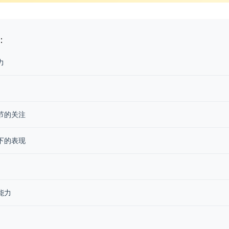
：
力
节的关注
下的表现
能力