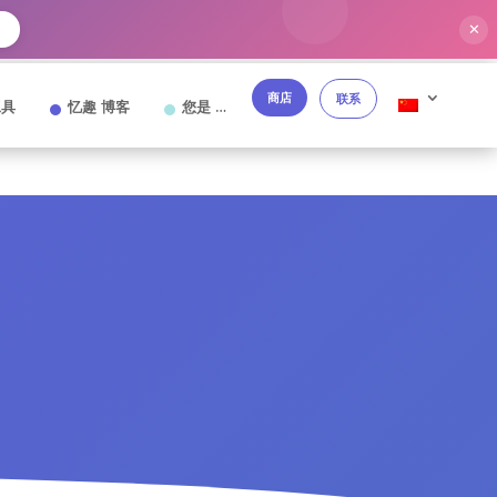
✕
商店
联系
工具
忆趣 博客
您是 …