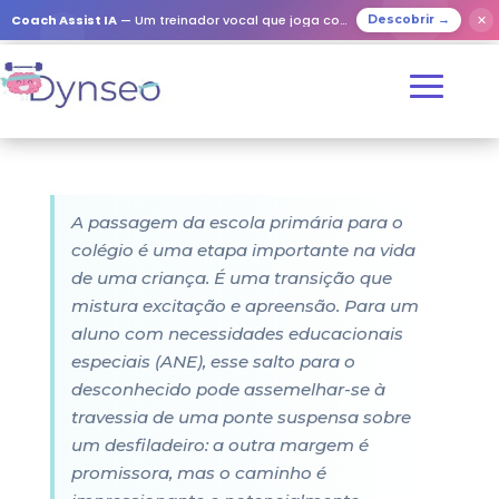
Coach Assist IA
— Um treinador vocal que joga com os seus entes queridos
✕
Descobrir →
A passagem da escola primária para o
colégio é uma etapa importante na vida
de uma criança. É uma transição que
mistura excitação e apreensão. Para um
aluno com necessidades educacionais
especiais (ANE), esse salto para o
desconhecido pode assemelhar-se à
travessia de uma ponte suspensa sobre
um desfiladeiro: a outra margem é
promissora, mas o caminho é