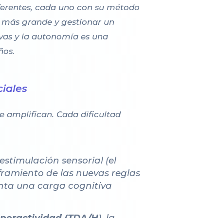
iferentes, cada uno con su método
o más grande y gestionar un
ivas y la autonomía es una
ños.
ciales
e amplifican. Cada dificultad
eestimulación sensorial (el
ciframiento de las nuevas reglas
senta una carga cognitiva
hiperactividad (TDA/H)
, la