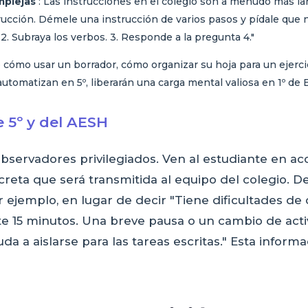
mplejas
: Las instrucciones en el colegio son a menudo más lar
cción. Démele una instrucción de varios pasos y pídale que n
 2. Subraya los verbos. 3. Responde a la pregunta 4."
 cómo usar un borrador, cómo organizar su hoja para un ejercic
automatizan en 5º, liberarán una carga mental valiosa en 1º de 
e 5º y del AESH
observadores privilegiados. Ven al estudiante en acc
reta que será transmitida al equipo del colegio. De
 ejemplo, en lugar de decir "Tiene dificultades de 
e 15 minutos. Una breve pausa o un cambio de activ
uda a aislarse para las tareas escritas." Esta inform