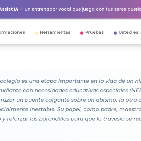
ssist IA
— Un entrenador vocal que juega con tus seres queri
ormaciónes
Herramientas
Pruebas
Usted es
l colegio es una etapa importante en la vida de un n
udiante con necesidades educativas especiales (NEE)
uzar un puente colgante sobre un abismo: la otra or
cialmente inestable. Su papel, como padre, maestr
n y reforzar las barandillas para que la travesía se r