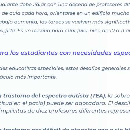
tudiante debe lidiar con una decena de profesores d
 de aula cada hora, orientarse en un edificio much
abajo aumenta, las tareas se vuelven más significat
gida. Es un desafío para cualquier niño de 10 o 11 a
para los estudiantes con necesidades espe
es educativas especiales, estos desafíos generales s
stáculo más importante.
 trastorno del espectro autista (TEA)
, la sobr
ultitud en el patio) puede ser agotadora. El des
 implícitas de diez profesores diferentes repre
 trastorno por déficit de atención con o sin 