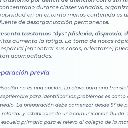
oncentrado durante clases variadas, organiza
pulsividad en un entorno menos contenido es un
 fuente de desorganización permanente.
senta trastornos "dys" (dislexia, dispraxia, di
ritos aumenta la fatiga. La toma de notas rápi
 espacial (encontrar sus cosas, orientarse) pue
están acompañadas.
eparación previa
visación no es una opción. La clave para una transici
de septiembre para identificar los problemas es como
medio. La preparación debe comenzar desde 5º de pr
 reforzar y estableciendo una comunicación fluida en
 escuela primaria pasa el relevo al colegio de la 