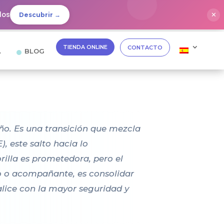
dos
✕
Descubrir →
TIENDA ONLINE
CONTACTO
…
BLOG
iño. Es una transición que mezcla
, este salto hacia lo
illa es prometedora, pero el
o o acompañante, es consolidar
ealice con la mayor seguridad y