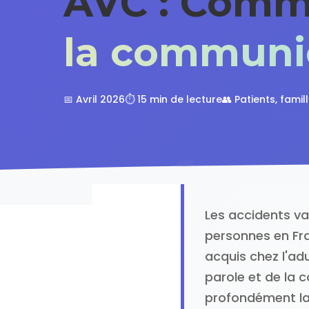
AVC : Comm
la communi
📅 Avril 2026
⏱️ 15 min de lecture
👥 Patients, famil
Les accidents va
personnes en Fra
acquis chez l'adu
parole et de la 
profondément la 