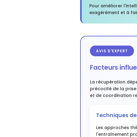
Pour améliorer l'intel
exagérément et à fai
AVIS D'EXPERT
Facteurs influ
La récupération dépen
précocité de la pris
et de coordination re
Techniques de
Les approches thér
l'entraînement pro