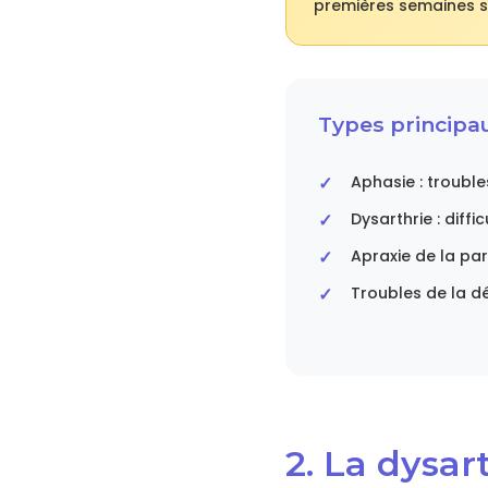
premières semaines su
Types principau
Aphasie : troubl
Dysarthrie : diffi
Apraxie de la pa
Troubles de la d
2. La dysar