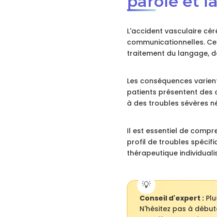
parole et 
L'accident vasculaire cér
communicationnelles. Ces
traitement du langage, d
Les conséquences varient 
patients présentent des d
à des troubles sévères n
Il est essentiel de comp
profil de troubles spécif
thérapeutique individual
Conseil d'expert :
Plu
N'hésitez pas à début