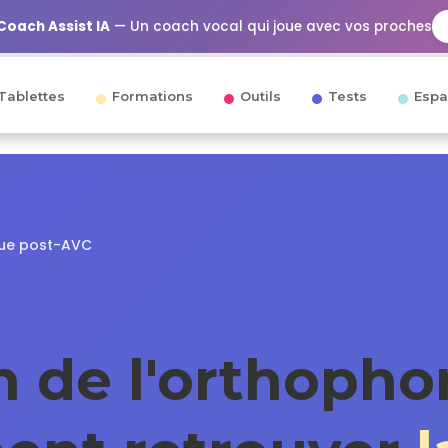
Coach Assist IA
— Un coach vocal qui joue avec vos proches
Tablettes
Formations
Outils
Tests
Espa
que post-AVC
 de l'orthopho