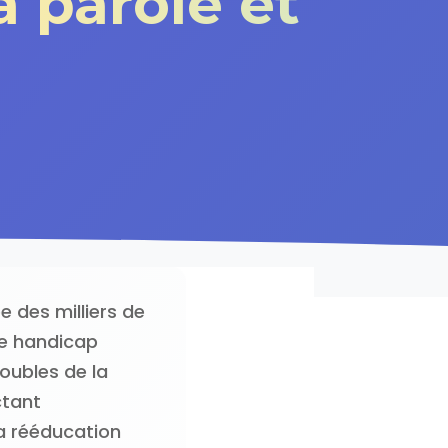
a parole et
 des milliers de
de handicap
roubles de la
ctant
La rééducation