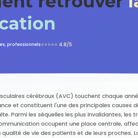
ent retrouver
l
cation
⭐⭐⭐⭐⭐ 4.8/5
les, professionnels
sculaires cérébraux (AVC) touchent chaque année
nce et constituent l'une des principales causes 
lte. Parmi les séquelles les plus invalidantes, les t
communication occupent une place centrale, affe
qualité de vie des patients et de leurs proches. 