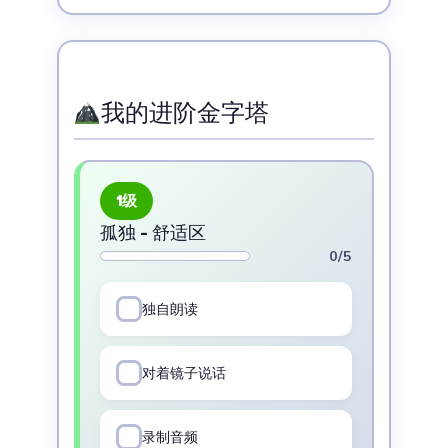
我的进阶金字塔
1
级
孤独 - 舒适区
0/5
独自朗读
对着镜子说话
录制音频