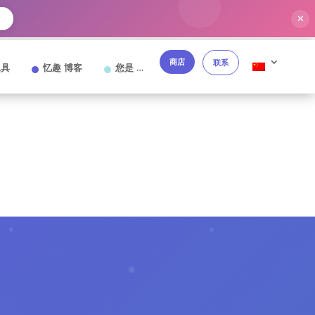
✕
→
商店
联系
工具
忆趣 博客
您是 …