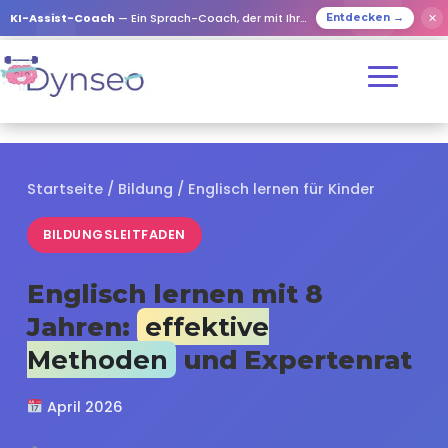
✕
KI-Assist-Coach
— Ein Sprach-Coach, der mit Ihren Lieben spielt
Entdecken →
Startseite
/
Bildung
/ Englisch lernen für Kinder
BILDUNGSLEITFADEN
Englisch lernen mit 8
Jahren:
effektive
Methoden
und Expertenrat
April 2026