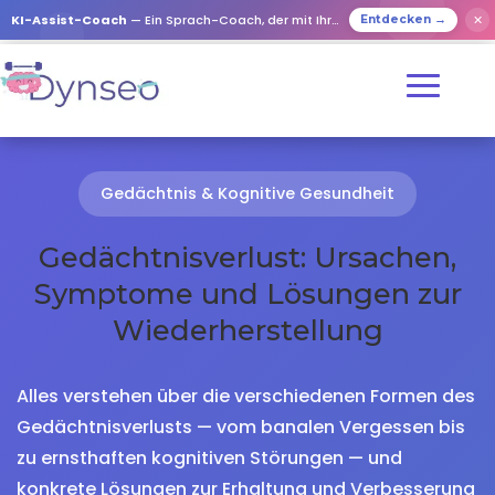
KI-Assist-Coach
— Ein Sprach-Coach, der mit Ihren Lieben spielt
✕
Entdecken →
Gedächtnis & Kognitive Gesundheit
Gedächtnisverlust: Ursachen,
Symptome und Lösungen zur
Wiederherstellung
Alles verstehen über die verschiedenen Formen des
Gedächtnisverlusts — vom banalen Vergessen bis
zu ernsthaften kognitiven Störungen — und
konkrete Lösungen zur Erhaltung und Verbesserung