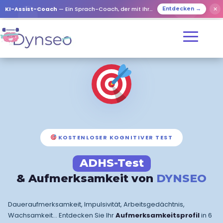
✕
KI-Assist-Coach
— Ein Sprach-Coach, der mit Ihren Lieben spielt
Entdecken →
KOSTENLOSER KOGNITIVER TEST
ADHS-Test
& Aufmerksamkeit von
DYNSEO
Daueraufmerksamkeit, Impulsivität, Arbeitsgedächtnis,
Wachsamkeit… Entdecken Sie Ihr
Aufmerksamkeitsprofil
in 6