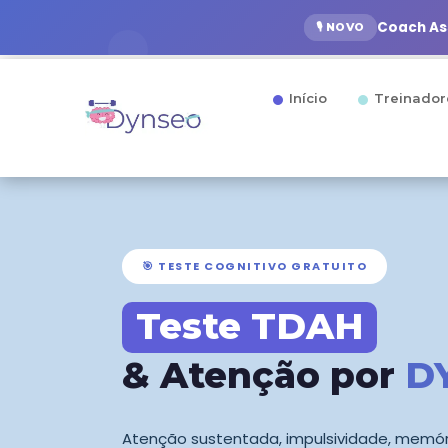
Coach Ass
🎙️ NOVO
Início
Treinador
🎯 TESTE COGNITIVO GRATUITO
Teste TDAH
& Atenção por
D
Atenção sustentada, impulsividade, memóri