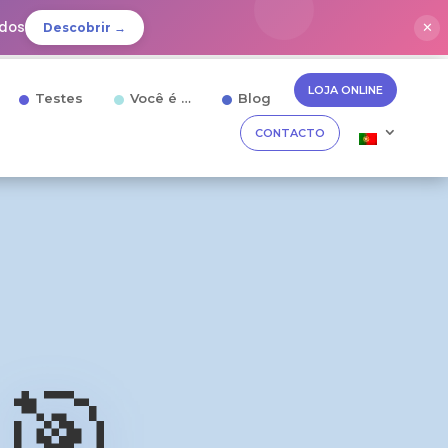
idos
✕
Descobrir →
LOJA ONLINE
Testes
Você é …
Blog
CONTACTO
🎯