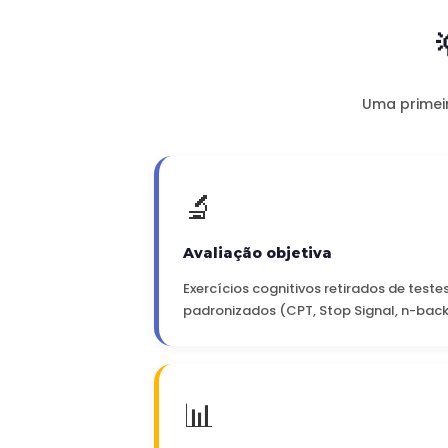
Uma primeir
🔬
Avaliação objetiva
Exercícios cognitivos retirados de test
padronizados (CPT, Stop Signal, n-back
📊