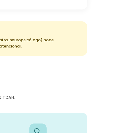
iatra, neuropsicólogo) pode
atencional.
o TDAH.
🔍