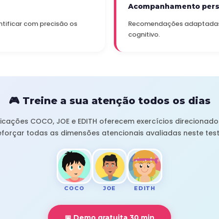
Acompanhamento pers
tificar com precisão os
Recomendações adaptadas ao
cognitivo.
🎮 Treine a sua atenção todos os dias
licações COCO, JOE e EDITH oferecem exercícios direcionado
eforçar todas as dimensões atencionais avaliadas neste test
COCO
JOE
EDITH
📅 Demo gratuita 30 min