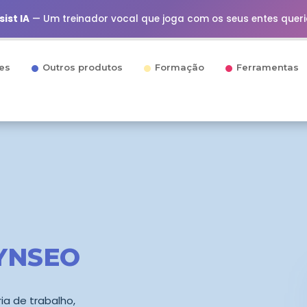
ist IA
— Um treinador vocal que joga com os seus entes quer
es
Outros produtos
Formação
Ferramentas
YNSEO
a de trabalho,