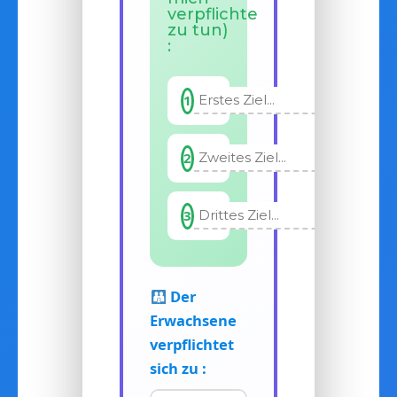
verpflichte
zu tun)
:
1
2
3
Der
Erwachsene
verpflichtet
sich zu :