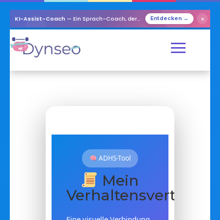
KI-Assist-Coach
— Ein Sprach-Coach, der mit Ihren Lieben spielt
✕
Entdecken →
ADHS-Tool
Mein
Verhaltensvertrag
Eine visuelle Verbindung