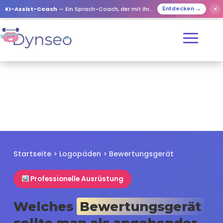
✕
KI-Assist-Coach
— Ein Sprach-Coach, der mit Ihren Lieben spielt
Entdecken →
Startseite
>
Logopäden
> Bewertungsgerät
Professionelle Ausrüstung
Welches
Bewertungsgerät
sollte man als angehender