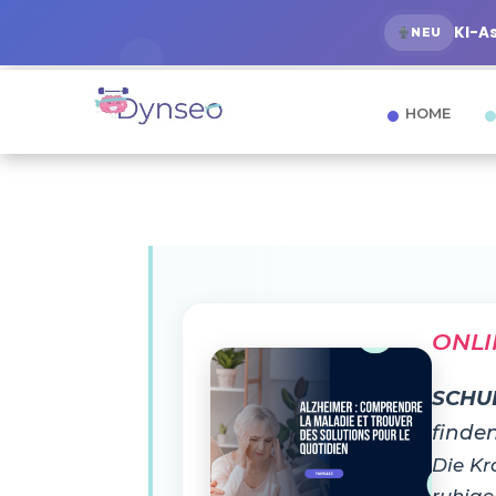
KI-A
NEU
HOME
ONLI
SCHU
finde
Die Kr
ruhige