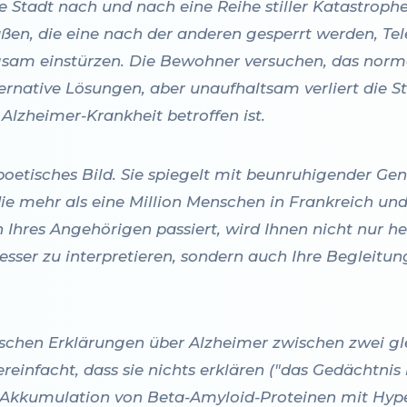
se Stadt nach und nach eine Reihe stiller Katastrophe
traßen, die eine nach der anderen gesperrt werden, Te
sam einstürzen. Die Bewohner versuchen, das norma
ernative Lösungen, aber unaufhaltsam verliert die St
Alzheimer-Krankheit betroffen ist.
 poetisches Bild. Sie spiegelt mit beunruhigender Ge
die mehr als eine Million Menschen in Frankreich und 
n Ihres Angehörigen passiert, wird Ihnen nicht nur 
esser zu interpretieren, sondern auch Ihre Begleit
ischen Erklärungen über Alzheimer zwischen zwei g
reinfacht, dass sie nichts erklären ("das Gedächtnis 
("Akkumulation von Beta-Amyloid-Proteinen mit Hyp