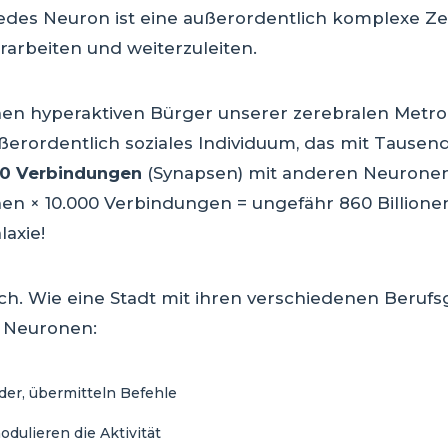
Jedes Neuron ist eine außerordentlich komplexe Zelle
arbeiten und weiterzuleiten.
inen hyperaktiven Bürger unserer zerebralen Metrop
außerordentlich soziales Individuum, das mit Tause
00 Verbindungen
(Synapsen) mit anderen Neuronen
onen × 10.000 Verbindungen = ungefähr 860 Billione
laxie!
ich. Wie eine Stadt mit ihren verschiedenen Beruf
r Neuronen:
ider, übermitteln Befehle
odulieren die Aktivität