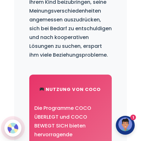
Ihrem Kind beizubringen, seine
Meinungsverschiedenheiten
angemessen auszudrücken,
sich bei Bedarf zu entschuldigen
und nach kooperativen
Lösungen zu suchen, erspart
ihm viele Beziehungsprobleme.
NUTZUNG VON COCO
Die Programme COCO
ÜBERLEGT und COCO
1
BEWEGT SICH bieten
hervorragende