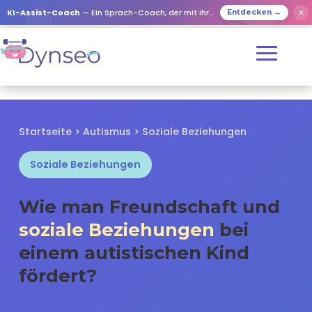
✕
KI-Assist-Coach
— Ein Sprach-Coach, der mit Ihren Lieben spielt
Entdecken →
Startseite
>
Autismus
> Soziale Beziehungen
Soziale Beziehungen
Wie man Freundschaft und
soziale Beziehungen
bei
einem autistischen Kind
fördert?