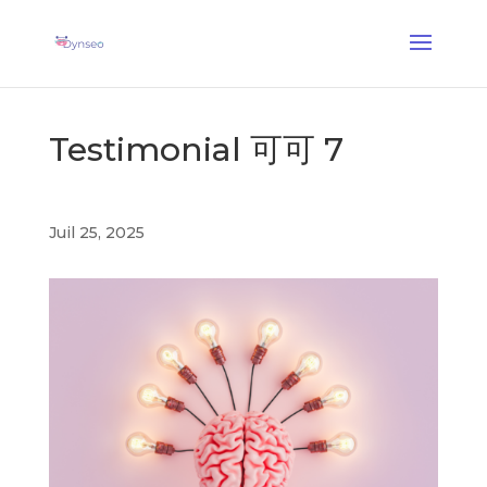
Coach Assist IA
— Un coach vocal qui joue avec vos proches
✕
Découvrir →
Testimonial 可可 7
Juil 25, 2025