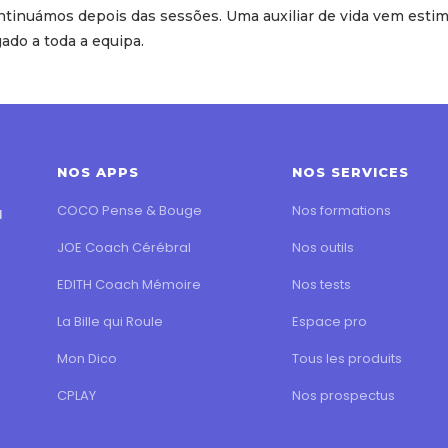
tinuámos depois das sessões. Uma auxiliar de vida vem estimu
ado a toda a equipa.
NOS APPS
NOS SERVICES
COCO Pense & Bouge
Nos formations
l
JOE Coach Cérébral
Nos outils
EDITH Coach Mémoire
Nos tests
La Bille qui Roule
Espace pro
Mon Dico
Tous les produits
CPLAY
Nos prospectus