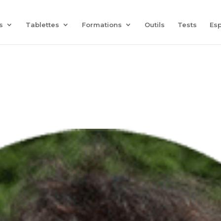
Coach Assist IA
— Un coach vocal qui joue avec vos proches
s
Tablettes
Formations
Outils
Tests
Es