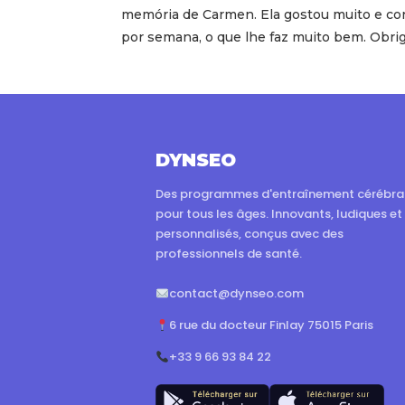
memória de Carmen. Ela gostou muito e con
por semana, o que lhe faz muito bem. Obrig
DYNSEO
Des programmes d'entraînement cérébra
pour tous les âges. Innovants, ludiques et
personnalisés, conçus avec des
professionnels de santé.
contact@dynseo.com
6 rue du docteur Finlay 75015 Paris
+33 9 66 93 84 22