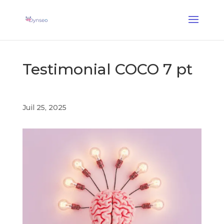
Coach Assist IA
— Un coach vocal qui joue avec vos proches
✕
Découvrir →
Testimonial COCO 7 pt
Juil 25, 2025