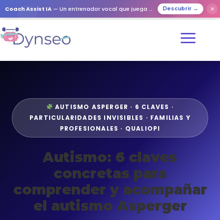
Coach Assist IA
— Un entrenador vocal que juega con tus seres queridos
✕
Descubrir →
AUTISMO ASPERGER · 6 CLAVES ·
PARTICULARIDADES INVISIBLES · FAMILIAS Y
PROFESIONALES · QUALIOPI
Autismo: 6 claves
concretas para
comprender y acompañar
el autismo Asperger