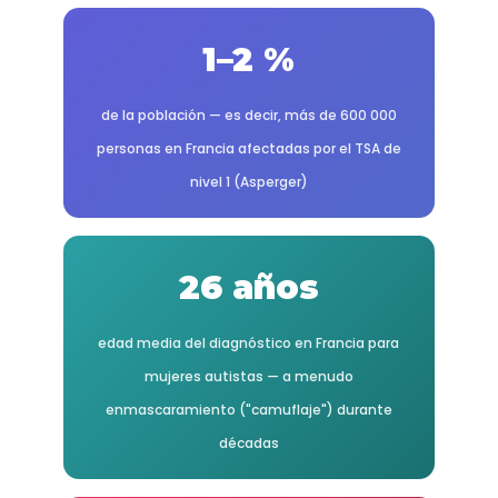
1–2 %
de la población — es decir, más de 600 000
personas en Francia afectadas por el TSA de
nivel 1 (Asperger)
26 años
edad media del diagnóstico en Francia para
mujeres autistas — a menudo
enmascaramiento ("camuflaje") durante
décadas