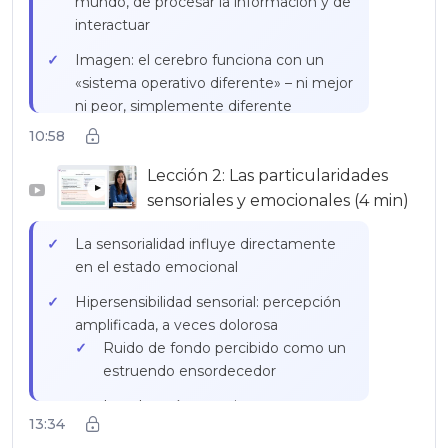
mundo, de procesar la información y de
interactuar
Imagen: el cerebro funciona con un
«sistema operativo diferente» – ni mejor
ni peor, simplemente diferente
10:58
Dos grandes dimensiones
características:
Lección 2: Las particularidades
Particularidades en la comunicación
▶
sensoriales y emocionales (4 min)
y las interacciones sociales:
dificultad para decodificar las
La sensorialidad influye directamente
expresiones faciales, el lenguaje
en el estado emocional
implícito, las insinuaciones, la ironía
Hipersensibilidad sensorial: percepción
Comportamientos, intereses o
amplificada, a veces dolorosa
actividades restringidos y
Ruido de fondo percibido como un
repetitivos: pasiones intensas,
estruendo ensordecedor
rutinas precisas, movimientos
repetitivos, sensibilidad sensorial
Luz de neón agresiva
13:34
particular
Texturas de ropa insoportables