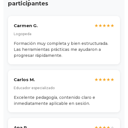
participantes
El desbordamiento – dos formas:
Explosión hacia el exterior: gritos,
llantos intensos, gestos bruscos, a
veces agresividad
Carmen G.
★
★
★
★
★
Implosión hacia el interior: repliegue
Logopeda
total, mutismo, automutilación
Formación muy completa y bien estructurada.
Las herramientas prácticas me ayudaron a
Ambas son manifestaciones del
progresar rápidamente.
mismo sufrimiento interior
Objetivo: reconocer los signos
tempranos para intervenir más pronto,
Carlos M.
reducir la intensidad y duración, ayudar
★
★
★
★
★
al niño a desarrollar sus capacidades de
Educador especializado
regulación
Excelente pedagogía, contenido claro e
inmediatamente aplicable en sesión.
Ana P.
★
★
★
★
★