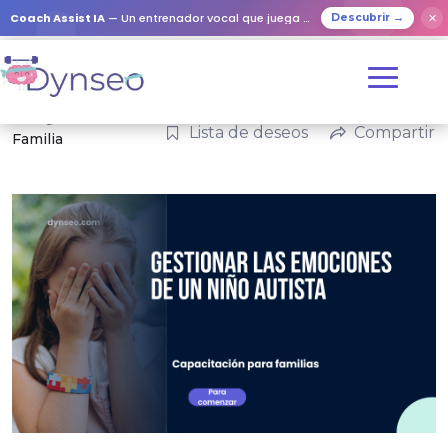
Coach Assist IA
— Un entrenador vocal que juega con tus seres queridos
✕
Descubrir →
Categorías:
Lista de deseos
Compartir
Familia