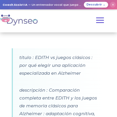
Coach Assist IA
— Un entrenador vocal que juega con tus seres queridos
✕
Descubrir →
título : EDITH vs juegos clásicos :
por qué elegir una aplicación
especializada en Alzheimer
descripción : Comparación
completa entre EDITH y los juegos
de memoria clásicos para
Alzheimer : adaptación cognitiva,