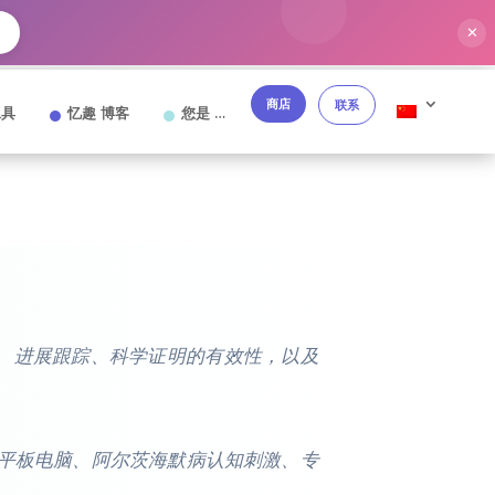
✕
商店
联系
工具
忆趣 博客
您是 …
计、进展跟踪、科学证明的有效性，以及
病平板电脑、阿尔茨海默病认知刺激、专