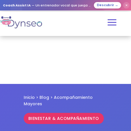
✕
Coach Assist IA
— Un entrenador vocal que juega con tus seres queridos
Descubrir →
Inicio
>
Blog
> Acompañamiento
Mayores
BIENESTAR & ACOMPAÑAMIENTO