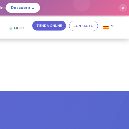
dos
✕
Descubrir →
TIENDA ONLINE
CONTACTO
…
BLOG