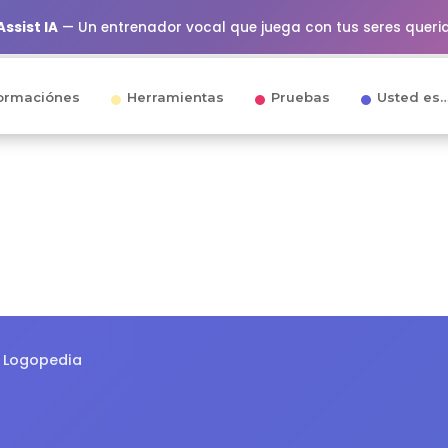
ssist IA
— Un entrenador vocal que juega con tus seres queri
ormaciónes
Herramientas
Pruebas
Usted es
 Logopedia