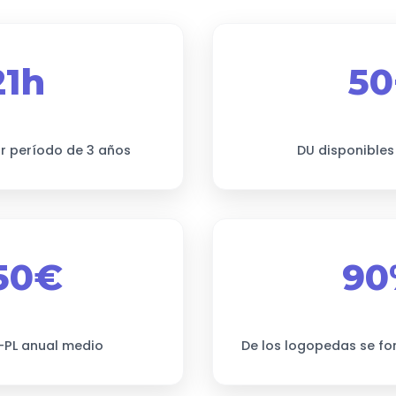
21h
50
r período de 3 años
DU disponibles
50€
90
F-PL anual medio
De los logopedas se f