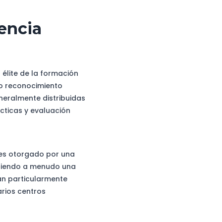
lencia
 élite de la formación
do reconocimiento
neralmente distribuidas
ácticas y evaluación
 es otorgado por una
reciendo a menudo una
án particularmente
arios centros