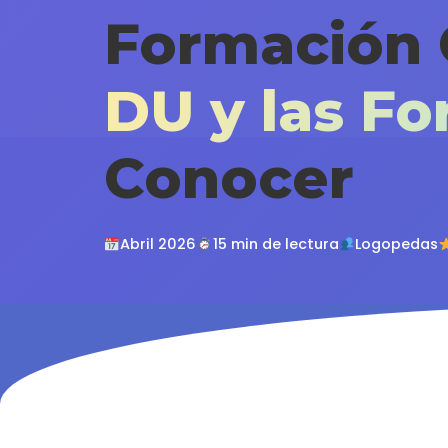
Formación 
DU y las F
Conocer
Abril 2026
15 min de lectura
Logopedas