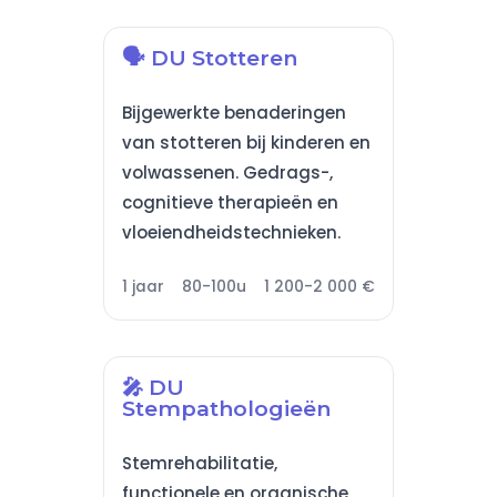
🗣️ DU Stotteren
Bijgewerkte benaderingen
van stotteren bij kinderen en
volwassenen. Gedrags-,
cognitieve therapieën en
vloeiendheidstechnieken.
1 jaar
80-100u
1 200-2 000 €
🎤 DU
Stempathologieën
Stemrehabilitatie,
functionele en organische