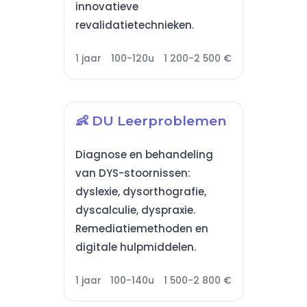
innovatieve
revalidatietechnieken.
1 jaar
100-120u
1 200-2 500 €
👶 DU Leerproblemen
Diagnose en behandeling
van DYS-stoornissen:
dyslexie, dysorthografie,
dyscalculie, dyspraxie.
Remediatiemethoden en
digitale hulpmiddelen.
1 jaar
100-140u
1 500-2 800 €