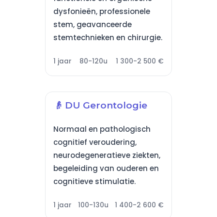
dysfonieën, professionele
stem, geavanceerde
stemtechnieken en chirurgie.
1 jaar
80-120u
1 300-2 500 €
👴 DU Gerontologie
Normaal en pathologisch
cognitief veroudering,
neurodegeneratieve ziekten,
begeleiding van ouderen en
cognitieve stimulatie.
1 jaar
100-130u
1 400-2 600 €