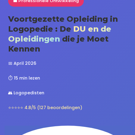
💼 Professionele Ontwikkeling
Voortgezette Opleiding in
Logopedie : De
DU en de
Opleidingen
die je Moet
Kennen
📅 April 2026
⏱️ 15 min lezen
👥 Logopedisten
⭐⭐⭐⭐⭐ 4.8/5 (127 beoordelingen)