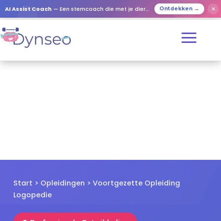
✕
AI Assist Coach
— Een stemcoach die met je dierbaren speelt
Ontdekken →
Start
>
Opleidingen
> Voortgezette Opleiding
Logopedie